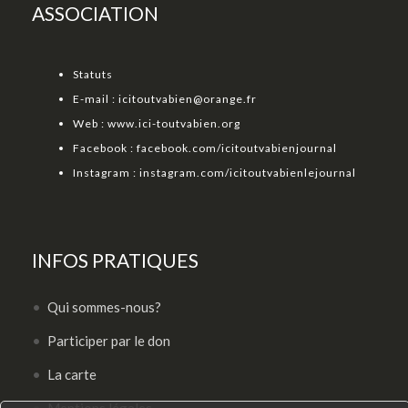
ASSOCIATION
Statuts
E-mail :
icitoutvabien@orange.fr
Web :
www.ici-toutvabien.org
Facebook :
facebook.com/icitoutvabienjournal
Instagram :
instagram.com/icitoutvabienlejournal
INFOS PRATIQUES
Qui sommes-nous?
Participer par le don
La carte
Mentions légales