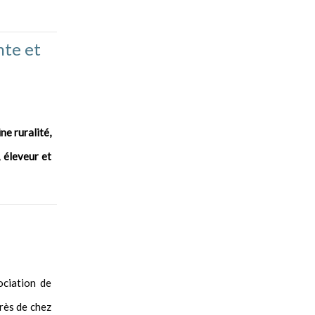
nte et
ne ruralité,
 éleveur et
ociation de
rès de chez