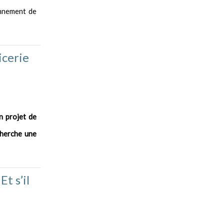
onnement de
icerie
n projet de
cherche une
t s’il