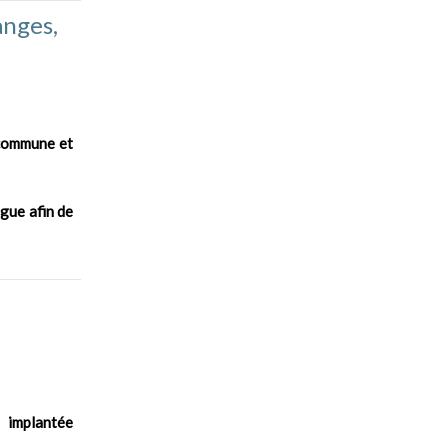
anges,
 commune et
ogue afin de
n implantée