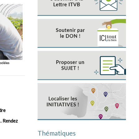
dre
u… Rendez
Thématiques