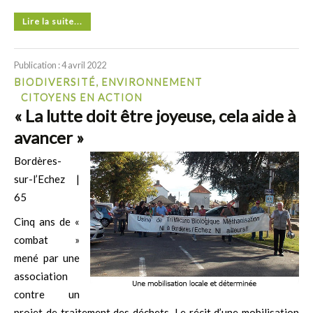
Lire la suite...
Publication : 4 avril 2022
BIODIVERSITÉ, ENVIRONNEMENT
CITOYENS EN ACTION
« La lutte doit être joyeuse, cela aide à
avancer »
Bordères-
sur-l’Echez |
65
Cinq ans de «
combat »
mené par une
association
contre un
projet de traitement des déchets. Le récit d’une mobilisation