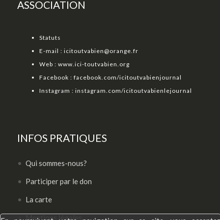
ASSOCIATION
Statuts
E-mail :
icitoutvabien@orange.fr
Web :
www.ici-toutvabien.org
Facebook :
facebook.com/icitoutvabienjournal
Instagram :
instagram.com/icitoutvabienlejournal
INFOS PRATIQUES
Qui sommes-nous?
Participer par le don
La carte
Mentions légales