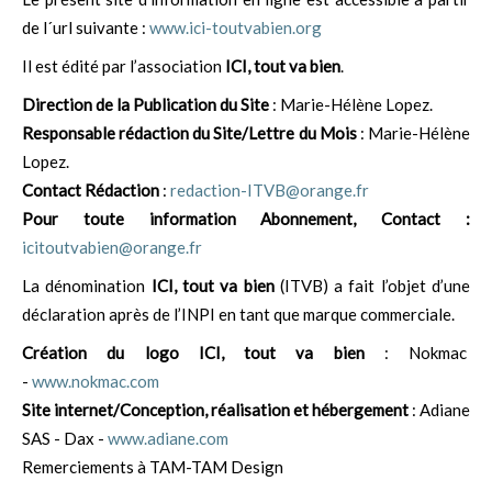
de l´url suivante :
www.ici-toutvabien.org
Il est édité par l’association
ICI, tout va bien
.
Direction de la Publication du Site
: Marie-Hélène Lopez.
Responsable rédaction du Site/Lettre du Mois
: Marie-Hélène
Lopez.
Contact Rédaction
:
redaction-ITVB@orange.fr
Pour toute information Abonnement, Contact
:
icitoutvabien@orange.fr
La dénomination
ICI, tout va bien
(ITVB) a fait l’objet d’une
déclaration après de l’INPI en tant que marque commerciale.
Création du logo ICI, tout va bien
: Nokmac
-
www.nokmac.com
Site internet/
Conception, réalisation et hébergement
: Adiane
SAS - Dax -
www.adiane.com
Remerciements à TAM-TAM Design