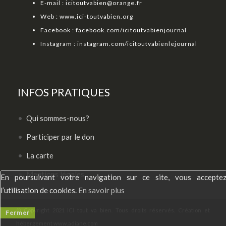
E-mail :
icitoutvabien@orange.fr
Web :
www.ici-toutvabien.org
Facebook :
facebook.com/icitoutvabienjournal
Instagram :
instagram.com/icitoutvabienlejournal
INFOS PRATIQUES
Qui sommes-nous?
Participer par le don
La carte
Mentions légales
En poursuivant votre navigation sur ce site, vous accepte
l’utilisation de cookies.
En savoir plus
© Copyright 2021 ICI tout va bien. Tous droits réservés. Création et
Fermer
hébergement
www.adiane.com