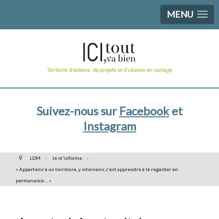
MENU
Suivez-nous sur
Facebook
et
Instagram
LDM
Je m'informe
« Appartenir à un territoire, y intervenir, c’est apprendre à le regarder en
permanence … »